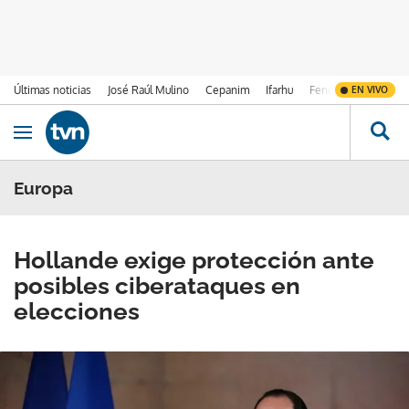
Últimas noticias
José Raúl Mulino
Cepanim
Ifarhu
Fenómeno de El Ni
EN VIVO
Ir al contenido
Obrir navegació
Europa
Hollande exige protección ante
posibles ciberataques en
elecciones