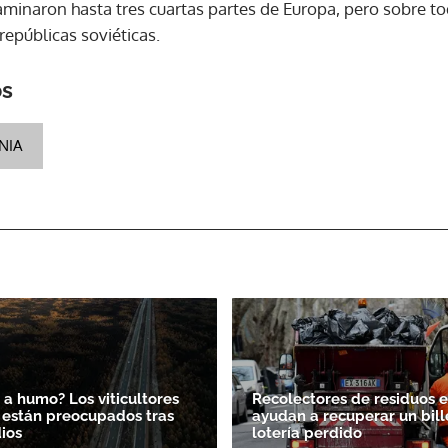
minaron hasta tres cuartas partes de Europa, pero sobre tod
epúblicas soviéticas.
os
NIA
Gracias por suscribirte a nuestro boletín.
ACEPTAR
 a humo? Los viticultores
Recolectores de residuos en
 están preocupados tras
ayudan a recuperar un bill
dios
lotería perdido