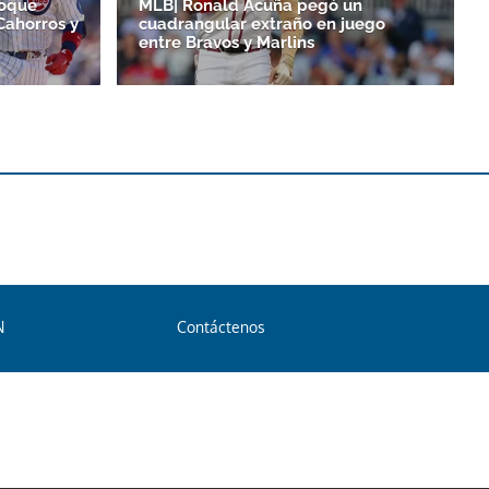
toque
MLB| Ronald Acuña pegó un
Cahorros y
cuadrangular extraño en juego
entre Bravos y Marlins
N
Contáctenos