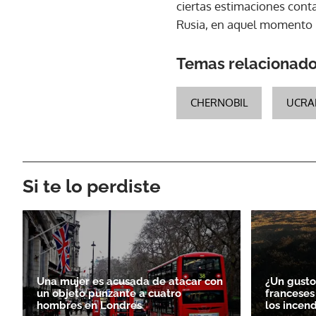
ciertas estimaciones conta
Rusia, en aquel momento r
Temas relacionad
CHERNOBIL
UCRA
Si te lo perdiste
Una mujer es acusada de atacar con
¿Un gusto
un objeto punzante a cuatro
franceses
hombres en Londres
los incen