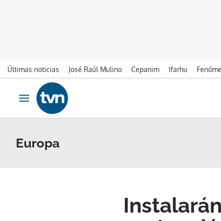
Últimas noticias
José Raúl Mulino
Cepanim
Ifarhu
Fenóme
Ir al contenido
Obrir navegació
Europa
Instalará