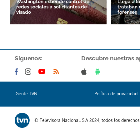
Washington extiende control de
Llega a 8
redes sociales a solicitantes de
trataban 
visado
forenses
Síguenos:
Descubre nuestras a
Gente TVN
Política de privacidad
© Televisora Nacional, S.A 2024, todos los derecho