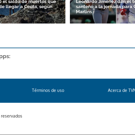
0 el saldo de muertos que
Leonardo Jiménez dan el 
de llegar a Ceuta, según
santeño a la jornada para 
Marlins
pps:
Términos de uso
Acerca de TV
s reservados