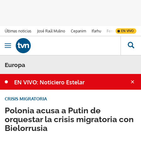
Últimas noticias
José Raúl Mulino
Cepanim
Ifarhu
Fenómeno de El Ni
EN VIVO
Ir al contenido
Obrir navegació
Europa
EN VIVO: Noticiero Estelar
CRISIS MIGRATORIA
Polonia acusa a Putin de
orquestar la crisis migratoria con
Bielorrusia