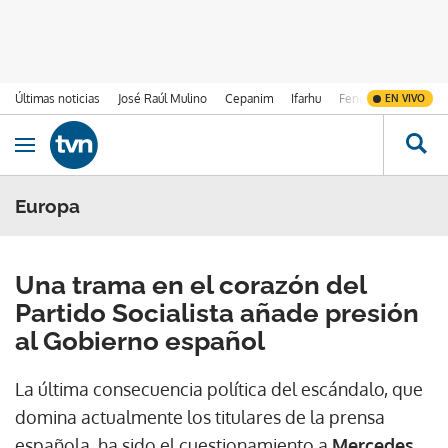
Últimas noticias
José Raúl Mulino
Cepanim
Ifarhu
Fenómeno de El Ni
EN VIVO
Ir al contenido
Obrir navegació
Europa
Una trama en el corazón del
Partido Socialista añade presión
al Gobierno español
La última consecuencia política del escándalo, que
domina actualmente los titulares de la prensa
española, ha sido el cuestionamiento a
Mercedes