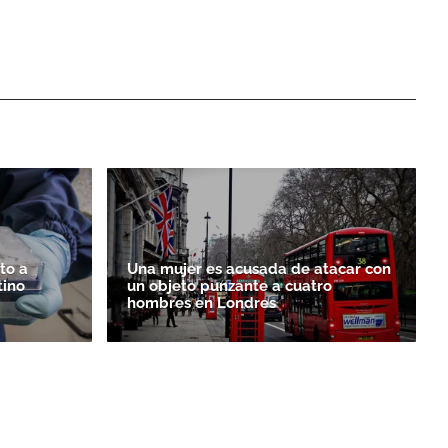
to a
Una mujer es acusada de atacar con
tino
un objeto punzante a cuatro
hombres en Londres