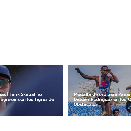
as | Tarik Skubal no
Medalla de oro para Panam
regresar con los Tigres de
Diddier Rodríguez en los 
Obstáculos