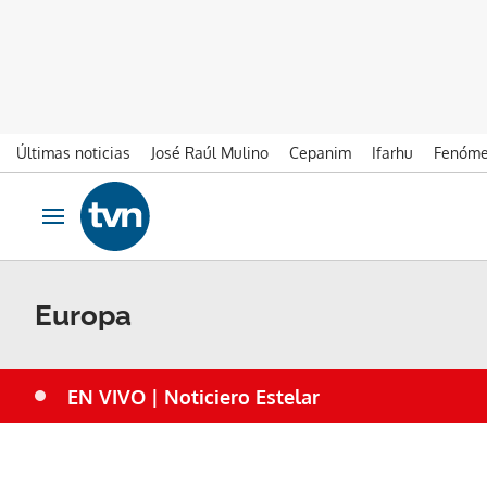
Últimas noticias
José Raúl Mulino
Cepanim
Ifarhu
Fenóme
Ir al contenido
Obrir navegació
Europa
EN VIVO | Noticiero Estelar