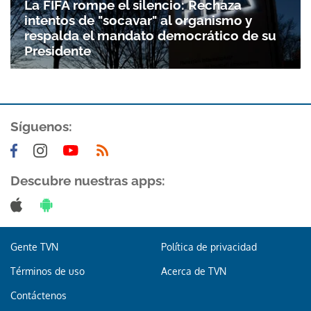
La FIFA rompe el silencio: Rechaza
Gracias por suscribirte a nuestro boletín.
intentos de "socavar" al organismo y
respalda el mandato democrático de su
ACEPTAR
Presidente
Síguenos:
Descubre nuestras apps:
Gente TVN
Política de privacidad
Términos de uso
Acerca de TVN
Contáctenos