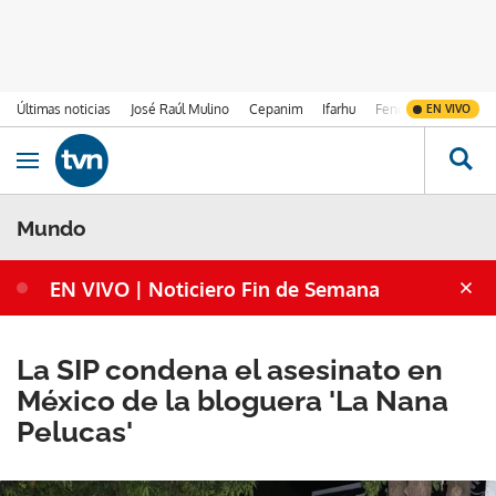
Últimas noticias
José Raúl Mulino
Cepanim
Ifarhu
Fenómeno de El Ni
EN VIVO
Ir al contenido
Obrir navegació
Mundo
EN VIVO | Noticiero Fin de Semana
La SIP condena el asesinato en
México de la bloguera 'La Nana
Pelucas'