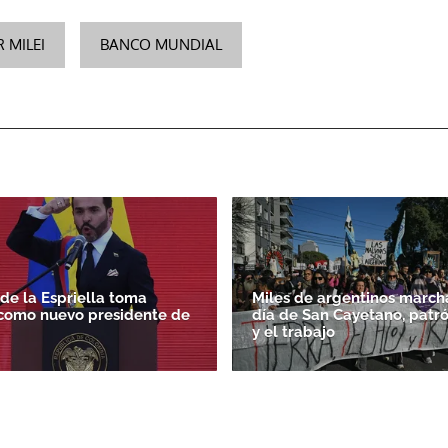
R MILEI
BANCO MUNDIAL
de la Espriella toma
Miles de argentinos march
como nuevo presidente de
día de San Cayetano, patr
y el trabajo