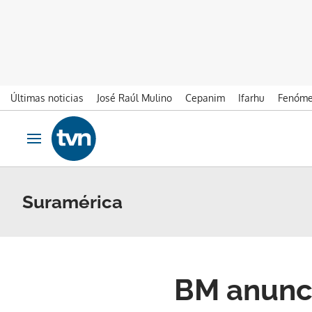
Últimas noticias
José Raúl Mulino
Cepanim
Ifarhu
Fenóme
Ir al contenido
Obrir navegació
Suramérica
BM anunci