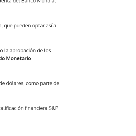
identa del Banco Mundial
n, que pueden optar así a
o la aprobación de los
do Monetario
de dólares, como parte de
alificación financiera S&P