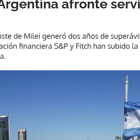
Argentina afronte serv
ste de Milei generó dos años de superávit f
cación financiera S&P y Fitch han subido l
a.