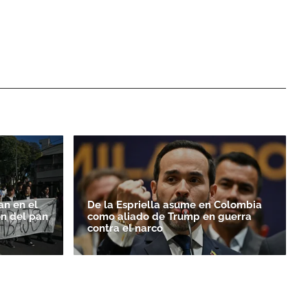
an en el
De la Espriella asume en Colombia
ón del pan
como aliado de Trump en guerra
contra el narco