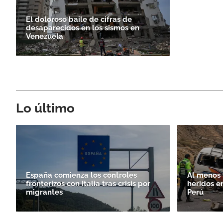
El doloroso baile de cifras de
desaparecidos en los sismos en
Venezuela
Lo último
España comienza los controles
Al menos 
fronterizos con Italia tras crisis por
heridos e
migrantes
Perú