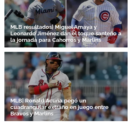
MLB resultados| Miguel Amaya y
Leonardo Jiménez dan el toque santeño a
la jornada para Cahorros y Marlins
MLB| Ronald Acuña pegó un
cuadrangular extraño en juego entre
Bravos y Marlins
Gracias por suscribirte a nuestro boletín.