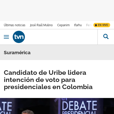
Últimas noticias
José Raúl Mulino
Cepanim
Ifarhu
Fenómeno de El Ni
EN VIVO
Ir al contenido
Obrir navegació
Suramérica
Candidato de Uribe lidera
intención de voto para
presidenciales en Colombia