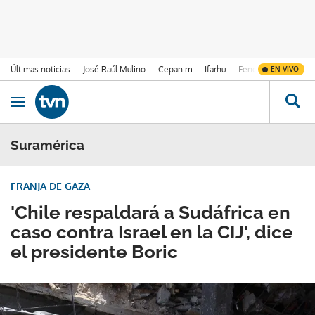
Últimas noticias
José Raúl Mulino
Cepanim
Ifarhu
Fenómeno de El Ni
EN VIVO
Ir al contenido
Obrir navegació
Suramérica
FRANJA DE GAZA
'Chile respaldará a Sudáfrica en
caso contra Israel en la CIJ', dice
el presidente Boric