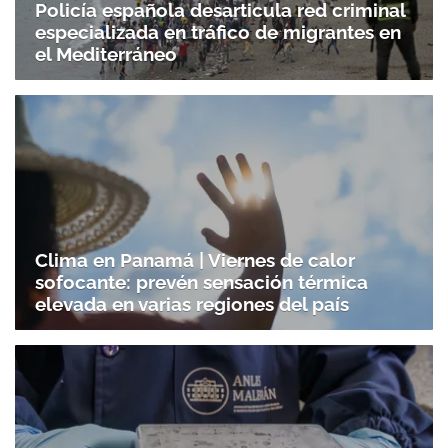
Policía española desarticula red criminal
especializada en tráfico de migrantes en
el Mediterráneo
Gracias por suscribirte a nuestro boletín.
ACEPTAR
Clima en Panamá | Viernes de calor
sofocante: prevén sensación térmica
elevada en varias regiones del país