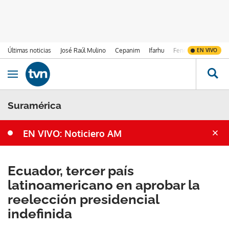
Últimas noticias
José Raúl Mulino
Cepanim
Ifarhu
Fenómeno de El Ni
EN VIVO
Ir al contenido
Obrir navegació
Suramérica
EN VIVO: Noticiero AM
Ecuador, tercer país
latinoamericano en aprobar la
reelección presidencial
indefinida