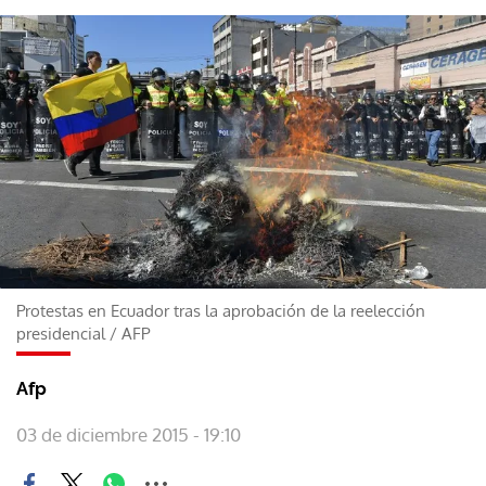
Protestas en Ecuador tras la aprobación de la reelección
presidencial
/
AFP
Afp
03 de diciembre 2015 - 19:10