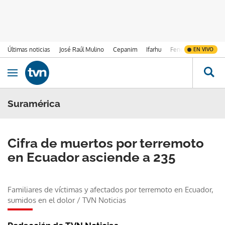
Últimas noticias
José Raúl Mulino
Cepanim
Ifarhu
Fenómeno de El Ni
EN VIVO
Ir al contenido
Obrir navegació
Suramérica
Cifra de muertos por terremoto
en Ecuador asciende a 235
Familiares de víctimas y afectados por terremoto en Ecuador,
sumidos en el dolor
/
TVN Noticias