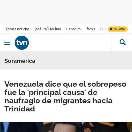
Últimas noticias
José Raúl Mulino
Cepanim
Ifarhu
Fenómeno de El Ni
EN VIVO
Ir al contenido
Obrir navegació
Suramérica
Venezuela dice que el sobrepeso
fue la 'principal causa' de
naufragio de migrantes hacia
Trinidad