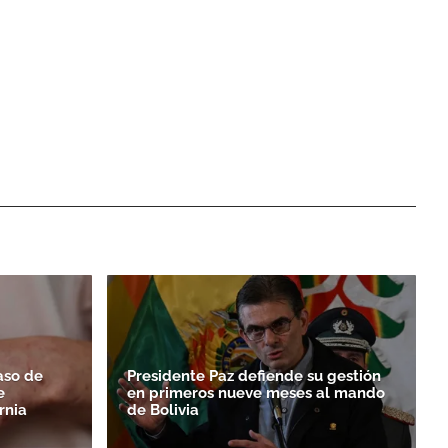
aso de
Presidente Paz defiende su gestión
e
en primeros nueve meses al mando
rnia
de Bolivia