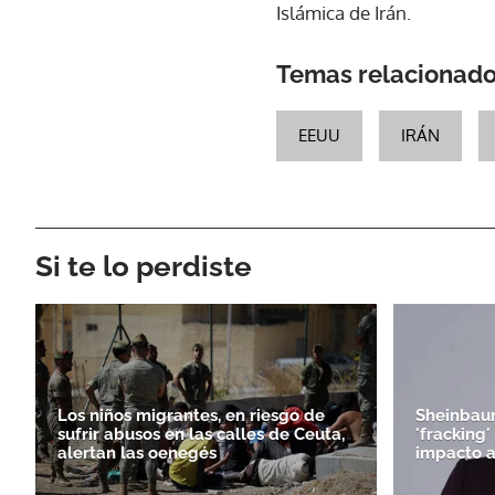
Islámica de Irán.
Temas relacionad
EEUU
IRÁN
Si te lo perdiste
Los niños migrantes, en riesgo de
Sheinbaum
sufrir abusos en las calles de Ceuta,
'fracking
alertan las oenegés
impacto 