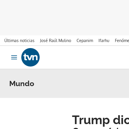
Últimas noticias
José Raúl Mulino
Cepanim
Ifarhu
Fenóme
Ir al contenido
Obrir navegació
Mundo
Trump dic