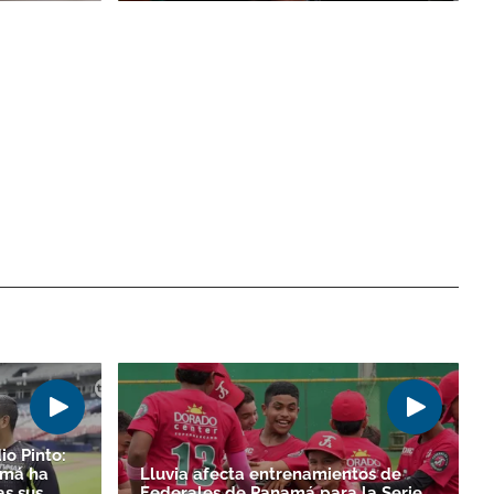
io Pinto:
amá ha
Lluvia afecta entrenamientos de
as sus
Federales de Panamá para la Serie