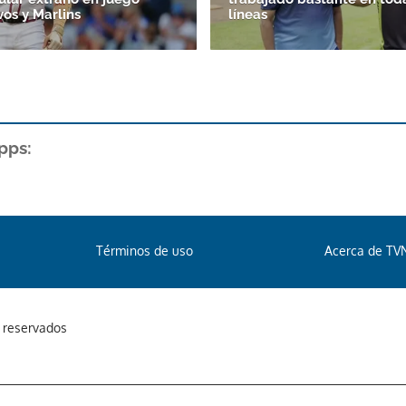
vos y Marlins
líneas
pps:
Términos de uso
Acerca de TV
s reservados