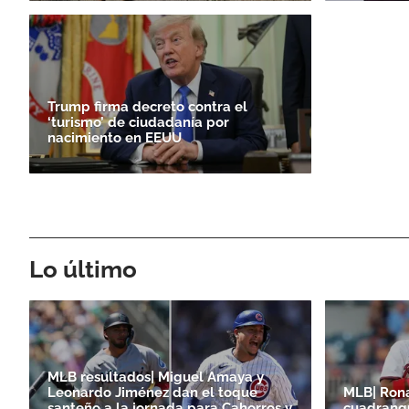
Trump firma decreto contra el
‘turismo’ de ciudadanía por
nacimiento en EEUU
Lo último
MLB resultados| Miguel Amaya y
Leonardo Jiménez dan el toque
MLB| Ron
santeño a la jornada para Cahorros y
cuadrangu