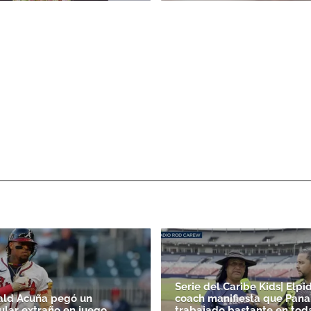
Serie del Caribe Kids| Elpid
ald Acuña pegó un
coach manifiesta que Pan
lar extraño en juego
trabajado bastante en tod