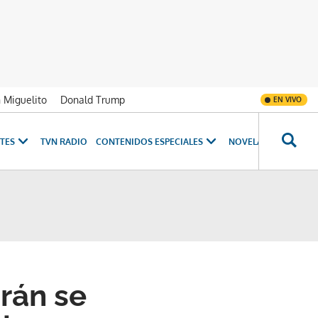
n Miguelito
Donald Trump
EN VIVO
TES
TVN RADIO
CONTENIDOS ESPECIALES
NOVELAS
PROGRAM
rán se