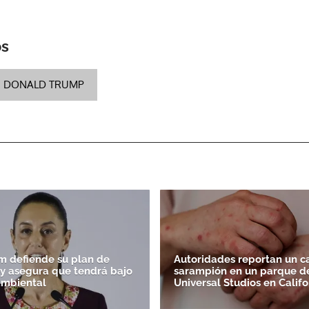
ACEPTAR
os
DONALD TRUMP
 defiende su plan de
Autoridades reportan un c
' y asegura que tendrá bajo
sarampión en un parque d
ambiental
Universal Studios en Califo