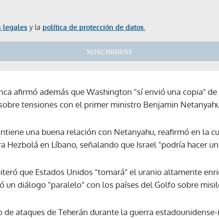
 legales
y la
política de protección de datos.
SUSCRIBIRSE
lanca afirmó además que Washington "sí envió una copia" de 
s sobre tensiones con el primer ministro Benjamin Netanyahu
ntiene una buena relación con Netanyahu, reafirmó en la cu
ra Hezbolá en Líbano, señalando que Israel "podría hacer u
iteró que Estados Unidos "tomará" el uranio altamente enriq
ió un diálogo "paralelo" con los países del Golfo sobre misile
o de ataques de Teherán durante la guerra estadounidense-is
Gracias por suscribirte a nuestro boletín.