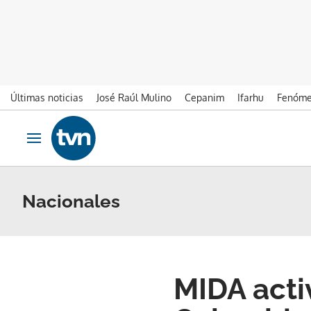
Últimas noticias
José Raúl Mulino
Cepanim
Ifarhu
Fenóme
Ir al contenido
Obrir navegació
Nacionales
MIDA acti