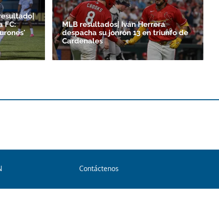
resultado|
a FC:
MLB resultados| Iván Herrera
burones'
despacha su jonrón 13 en triunfo de
Cardenales
N
Contáctenos