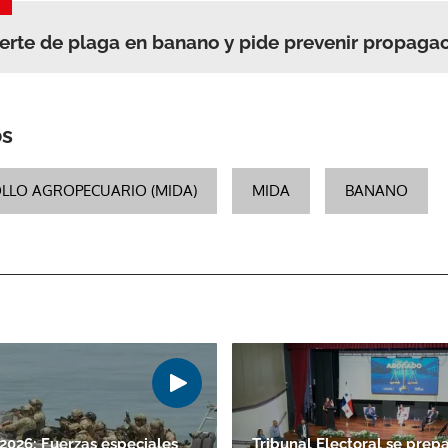
ierte de plaga en banano y pide prevenir propaga
os
OLLO AGROPECUARIO (MIDA)
MIDA
BANANO
Gracias por suscribirte a nuestro boletín.
ACEPTAR
026: Fuerzas especiales
Tribunal Electoral se prep