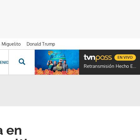
n Miguelito
Donald Trump
EN VIVO
ENIDOS ESPECIALES
NOVELAS
PROGRAMAS
GENTE TVN
PROG
Retransmisión Hecho En Panamá
a en