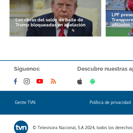
LPF prese
Las obras del salón de baile de
Transpare
Trump bloqueadas en apelación
afiliados
Síguenos:
Descubre nuestras a
Gente TVN
Política de privacidad
© Televisora Nacional, S.A 2024, todos los derecho