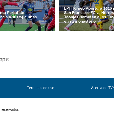
LPF Torneo Apertura 2026 
nta Portal de
San Francisco FC vs Herrer
ncia a sus 24 clubes
'Monjes' someten a los 'Ti
en su monasterio
pps:
Términos de uso
Acerca de TV
s reservados