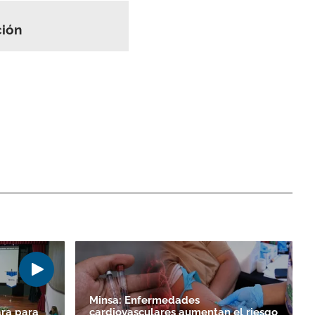
ción
Minsa: Enfermedades
ara para
cardiovasculares aumentan el riesgo