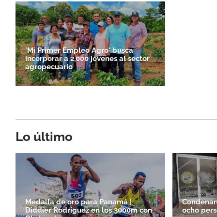
'Mi Primer Empleo Agro' busca
incorporar a 2,000 jóvenes al sector
agropecuario
Lo último
Medalla de oro para Panamá |
Condenan 
Diddier Rodríguez en los 3000m con
ocho perso