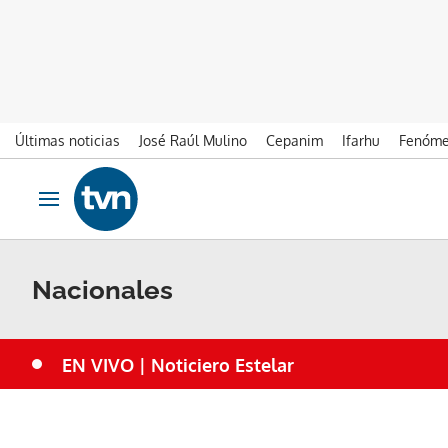
Últimas noticias
José Raúl Mulino
Cepanim
Ifarhu
Fenóme
Ir al contenido
Obrir navegació
Nacionales
EN VIVO | Noticiero Estelar