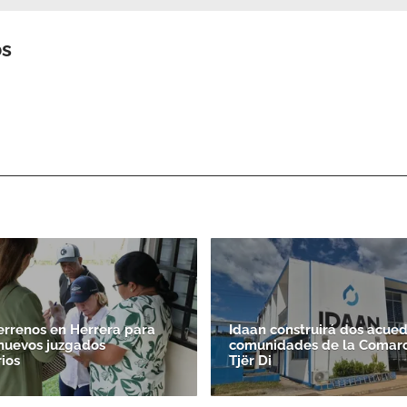
os
errenos en Herrera para
Idaan construirá dos acue
 nuevos juzgados
comunidades de la Comar
ios
Tjër Di