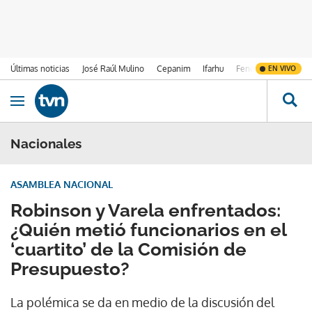
Últimas noticias
José Raúl Mulino
Cepanim
Ifarhu
Fenómeno de El Ni
EN VIVO
Ir al contenido
Obrir navegació
Nacionales
ASAMBLEA NACIONAL
Robinson y Varela enfrentados:
¿Quién metió funcionarios en el
‘cuartito’ de la Comisión de
Presupuesto?
La polémica se da en medio de la discusión del