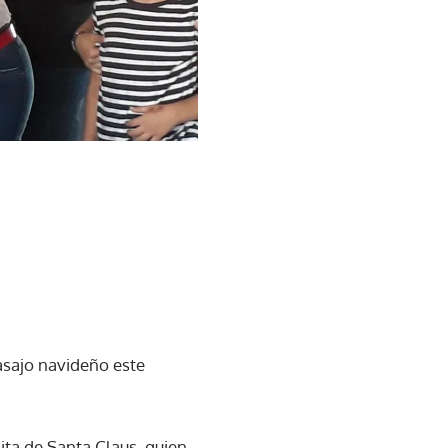
asajo navideño este
ita de Santa Claus, quien