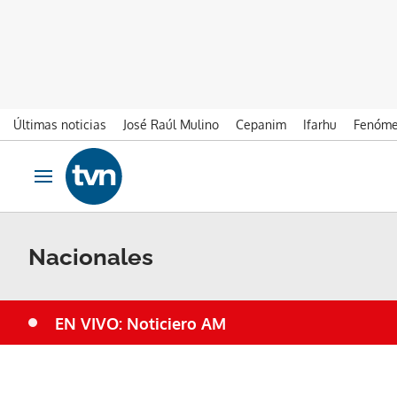
Últimas noticias
José Raúl Mulino
Cepanim
Ifarhu
Fenóme
Ir al contenido
Obrir navegació
Nacionales
EN VIVO: Noticiero AM