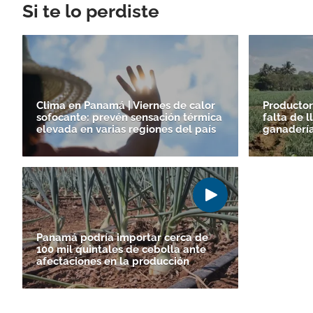
Si te lo perdiste
Clima en Panamá | Viernes de calor
Productor
sofocante: prevén sensación térmica
falta de 
elevada en varias regiones del país
ganadería 
Panamá podría importar cerca de
100 mil quintales de cebolla ante
afectaciones en la producción