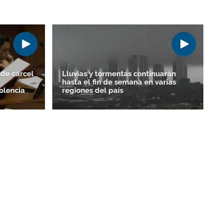
de cárcel
Lluvias y tormentas continuarán
hasta el fin de semana en varias
olencia
regiones del país