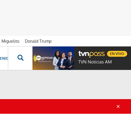
n Miguelito
Donald Trump
EN VIVO
ENIDOS ESPECIALES
NOVELAS
PROGRAMAS
GENTE TVN
PROG
TVN Noticias AM