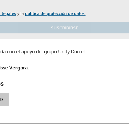
 legales
y la
política de protección de datos.
SUSCRIBIRSE
ada con el apoyo del grupo Unity Ducret.
isse Vergara.
os
AD
Gracias por suscribirte a nuestro boletín.