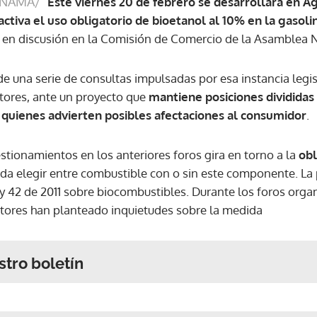
ANAMÁ/
Este viernes 20 de febrero se desarrollará en A
ctiva el uso obligatorio de bioetanol al 10% en la gasoli
e en discusión en la Comisión de Comercio de la Asamblea 
e una serie de consultas impulsadas por esa instancia legis
ctores, ante un proyecto que
mantiene posiciones divididas
 quienes advierten posibles afectaciones al consumidor
.
stionamientos en los anteriores foros gira en torno a la
obl
da elegir entre combustible con o sin este componente. La
Ley 42 de 2011 sobre biocombustibles. Durante los foros org
ctores han planteado inquietudes sobre la medida
stro boletín