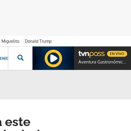
n Miguelito
Donald Trump
EN VIVO
ENIDOS ESPECIALES
NOVELAS
PROGRAMAS
GENTE TVN
PROG
Aventura Gastronómica Colombia
á este