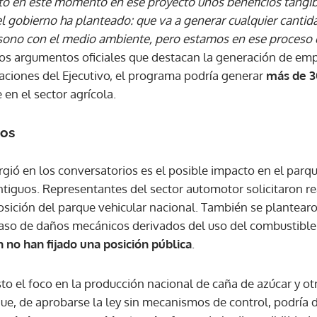
to en este momento en ese proyecto unos beneficios tangib
l gobierno ha planteado: que va a generar cualquier canti
sono con el medio ambiente, pero estamos en ese proceso 
a los argumentos oficiales que destacan la generación de emp
ciones del Ejecutivo, el programa podría generar
más de 3
 en el sector agrícola.
tos
gió en los conversatorios es el posible impacto en el parqu
tiguos. Representantes del sector automotor solicitaron rea
osición del parque vehicular nacional. También se plantear
caso de daños mecánicos derivados del uso del combustible
 no han fijado una posición pública
.
o el foco en la producción nacional de caña de azúcar y otr
ue, de aprobarse la ley sin mecanismos de control, podría 
Gracias por suscribirte a nuestro boletín.