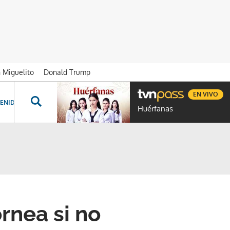
n Miguelito
Donald Trump
EN VIVO
ENIDOS ESPECIALES
NOVELAS
PROGRAMAS
GENTE TVN
PROG
Huérfanas
órnea si no