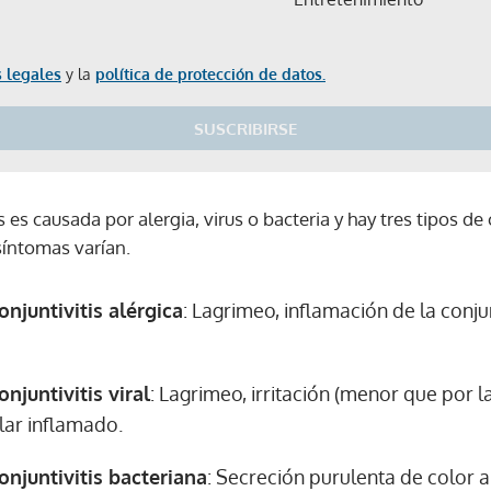
 legales
y la
política de protección de datos.
SUSCRIBIRSE
 es causada por alergia, virus o bacteria y hay tres tipos de c
 síntomas varían.
njuntivitis alérgica
: Lagrimeo, inflamación de la conju
njuntivitis viral
: Lagrimeo, irritación (menor que por l
lar inflamado.
onjuntivitis bacteriana
: Secreción purulenta de color 
Gracias por suscribirte a nuestro boletín.