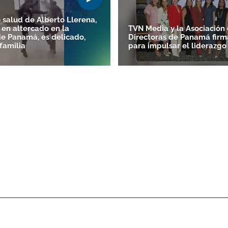
 salud de Alberto Llerena,
 en altercado en la
TVN Media y la Asociación
de Panamá, es delicado,
Directoras de Panamá firm
familia
para impulsar el liderazg