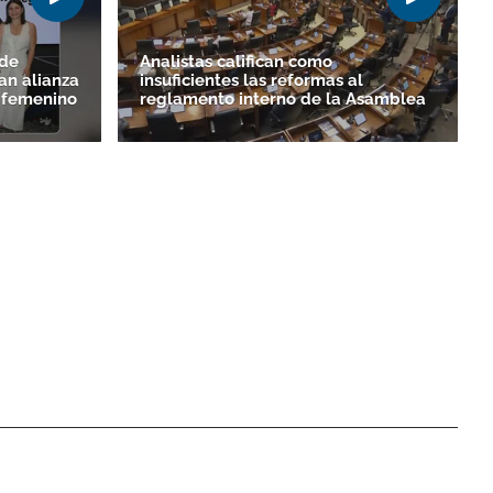
 de
Analistas califican como
an alianza
insuficientes las reformas al
o femenino
reglamento interno de la Asamblea