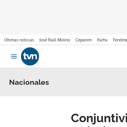
Últimas noticias
José Raúl Mulino
Cepanim
Ifarhu
Fenóme
Ir al contenido
Obrir navegació
Nacionales
Conjuntivi