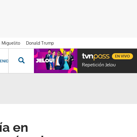
n Miguelito
Donald Trump
EN VIVO
ENIDOS ESPECIALES
NOVELAS
PROGRAMAS
GENTE TVN
PROG
Repetición Jelou
ía en