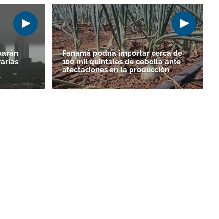
uarán
Panamá podría importar cerca de
varias
100 mil quintales de cebolla ante
afectaciones en la producción