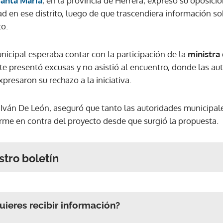
Santa María
, en la provincia de Herrera, expresó su oposici
 en ese distrito, luego de que trascendiera información sob
to.
nicipal esperaba contar con la participación de la
ministra
te presentó excusas y no asistió al encuentro, donde las au
xpresaron su rechazo a la iniciativa.
, Iván De León, aseguró que tanto las autoridades municip
rme en contra del proyecto desde que surgió la propuesta.
stro boletín
ieres recibir información?