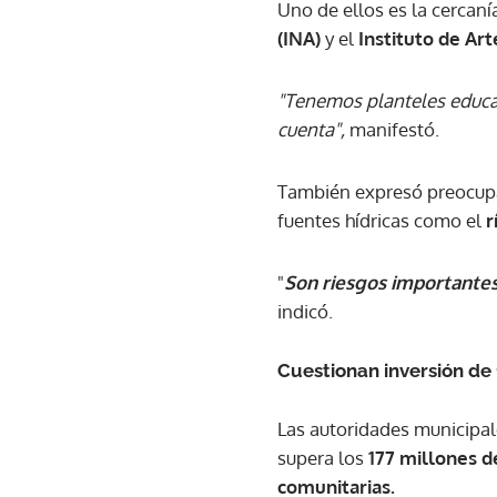
Uno de ellos es la cercaní
(INA)
y el
Instituto de Ar
"Tenemos planteles educa
cuenta",
manifestó.
También expresó preocupac
fuentes hídricas como el
r
"
Son riesgos importante
indicó.
Cuestionan inversión de 
Las autoridades municipal
supera los
177 millones d
comunitarias.