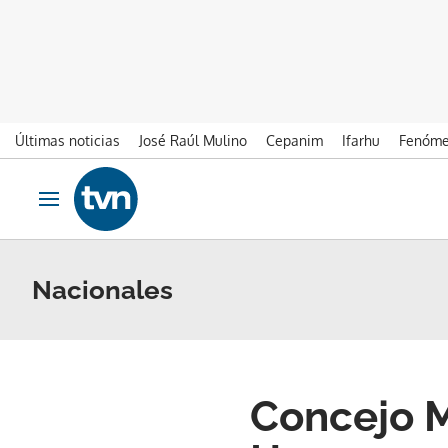
Últimas noticias
José Raúl Mulino
Cepanim
Ifarhu
Fenóme
Ir al contenido
Obrir navegació
Nacionales
Concejo M