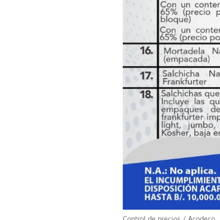
Control de precios
/
Acodeco