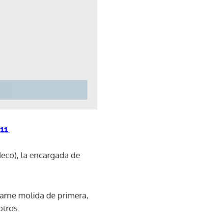
°11
eco), la encargada de
 carne molida de primera,
otros.