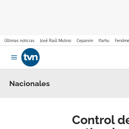
Últimas noticias
José Raúl Mulino
Cepanim
Ifarhu
Fenóme
Ir al contenido
Obrir navegació
Nacionales
Control de