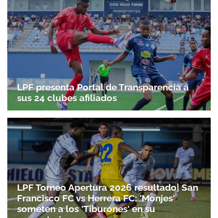
LPF presenta Portal de Transparencia a
sus 24 clubes afiliados
LPF Torneo Apertura 2026 resultado| San
Francisco FC vs Herrera FC: 'Monjes'
someten a los 'Tiburones' en su