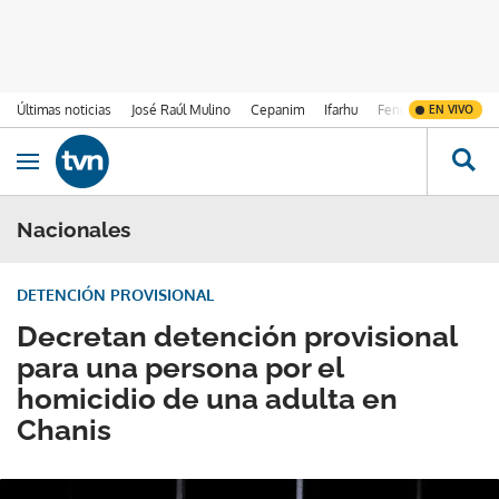
Últimas noticias
José Raúl Mulino
Cepanim
Ifarhu
Fenómeno de El Ni
EN VIVO
Ir al contenido
Obrir navegació
Nacionales
DETENCIÓN PROVISIONAL
Decretan detención provisional
para una persona por el
homicidio de una adulta en
Chanis