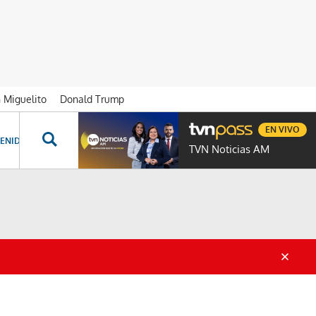
n Miguelito
Donald Trump
EN VIVO
ENIDOS ESPECIALES
NOVELAS
PROGRAMAS
GENTE TVN
PROG
TVN Noticias AM