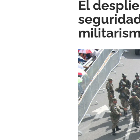
El despli
seguridad
militaris