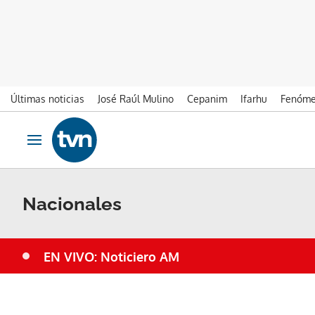
Últimas noticias
José Raúl Mulino
Cepanim
Ifarhu
Fenóme
Ir al contenido
Obrir navegació
Nacionales
EN VIVO: Noticiero AM