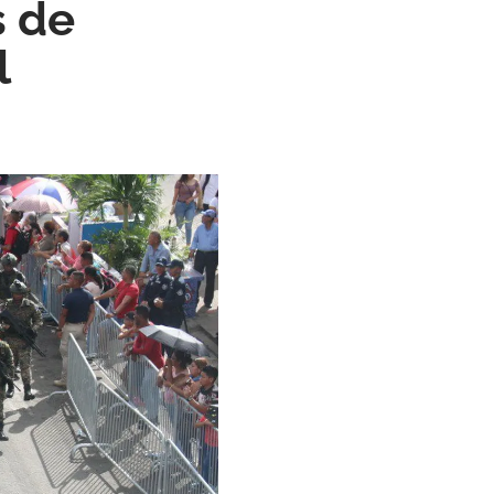
s de
l