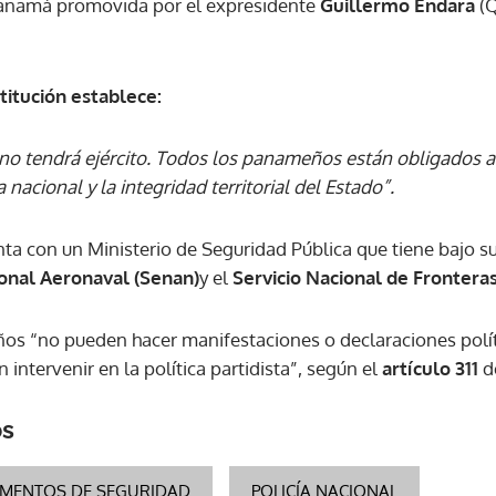
 Panamá promovida por el expresidente
Guillermo Endara
(Q
stitución establece:
no tendrá ejército. Todos los panameños están obligados a
nacional y la integridad territorial del Estado”.
a con un Ministerio de Seguridad Pública que tiene bajo s
ional Aeronaval (Senan)
y el
Servicio Nacional de Frontera
s “no pueden hacer manifestaciones o declaraciones políti
intervenir en la política partidista”, según el
artículo 311
d
os
AMENTOS DE SEGURIDAD
POLICÍA NACIONAL