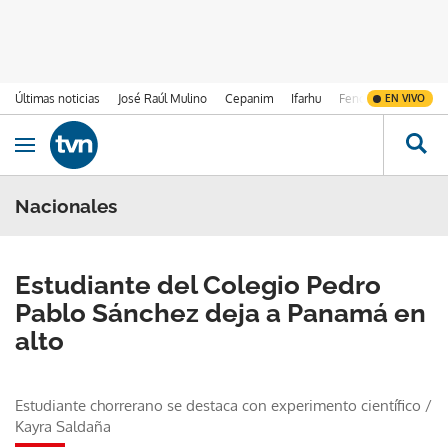
Últimas noticias
José Raúl Mulino
Cepanim
Ifarhu
Fenómeno de El Ni
EN VIVO
Ir al contenido
Obrir navegació
Nacionales
Estudiante del Colegio Pedro
Pablo Sánchez deja a Panamá en
alto
Estudiante chorrerano se destaca con experimento científico
/
Kayra Saldaña