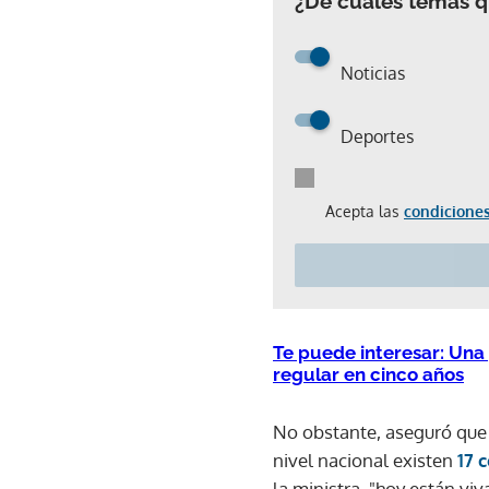
¿De cuáles temas qu
Noticias
Deportes
Acepta las
condiciones
Te puede interesar: Una
regular en cinco años
No obstante, aseguró que d
nivel nacional existen
17 
la ministra, "hoy están viv