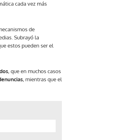
emática cada vez más
s mecanismos de
edias. Subrayó la
ue estos pueden ser el
ados
, que en muchos casos
denuncias
, mientras que el