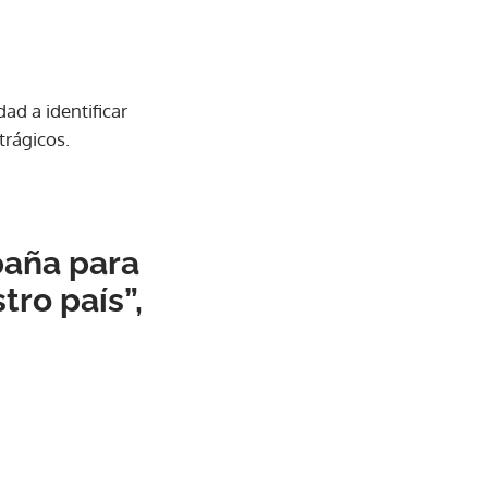
dad a identificar
trágicos.
paña para
ro país”,