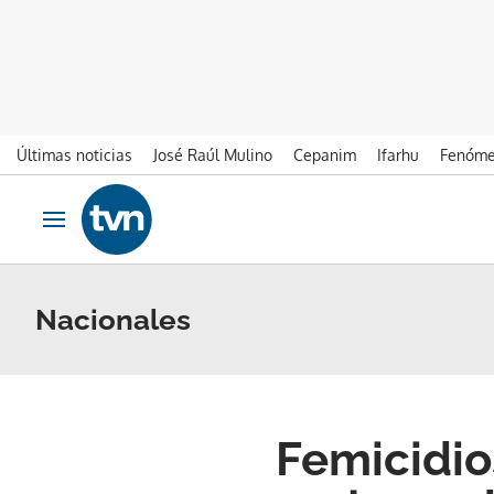
Últimas noticias
José Raúl Mulino
Cepanim
Ifarhu
Fenóme
Ir al contenido
Obrir navegació
Nacionales
Femicidio