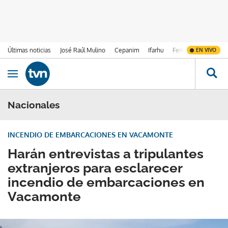
Últimas noticias
José Raúl Mulino
Cepanim
Ifarhu
Fenómeno de El Ni
EN VIVO
Ir al contenido
Obrir navegació
Nacionales
INCENDIO DE EMBARCACIONES EN VACAMONTE
Harán entrevistas a tripulantes
extranjeros para esclarecer
incendio de embarcaciones en
Vacamonte