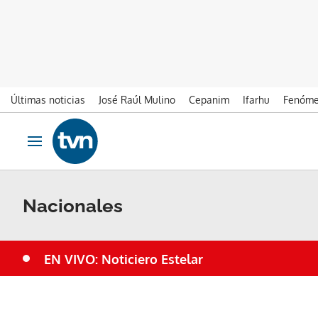
Últimas noticias
José Raúl Mulino
Cepanim
Ifarhu
Fenóme
Ir al contenido
Obrir navegació
Nacionales
EN VIVO: Noticiero Estelar