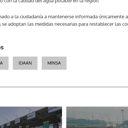
 con la calidad del agua potable en la región.
mado a la ciudadanía a mantenerse informada únicamente a 
as se adoptan las medidas necesarias para restablecer las c
os
A
IDAAN
MINSA
Gracias por suscribirte a nuestro boletín.
ACEPTAR