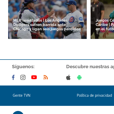
MLB resultados | Los Ángeles
Juegos Ce
Dodgers sufren barrida ante
Caribe | 
Chicago y ligan seis juegos perdidos
en el fút
Síguenos:
Descubre nuestras a
Gente TVN
Política de privacidad