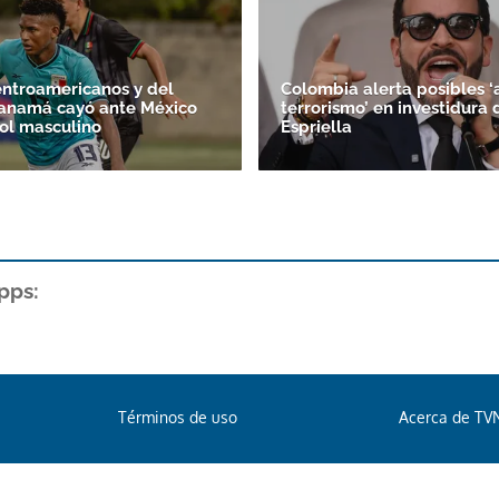
ntroamericanos y del
Colombia alerta posibles ‘
Panamá cayó ante México
terrorismo’ en investidura 
bol masculino
Espriella
pps:
Términos de uso
Acerca de TV