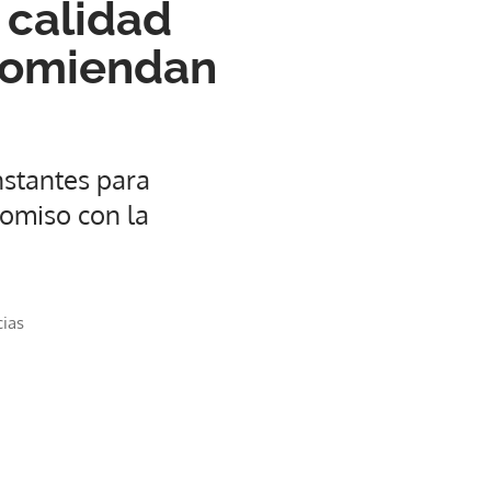
 calidad
ecomiendan
nstantes para
romiso con la
cias