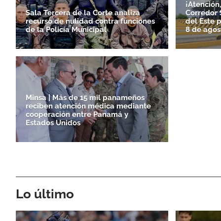
¡Atención
Sala Tercera de la Corte analiza
Corredor S
recurso de nulidad contra funciones
del Este 
de la Policía Municipal
8 de agos
Minsa | Más de 15 mil panameños
reciben atención médica mediante
cooperación entre Panamá y
Estados Unidos
Lo último