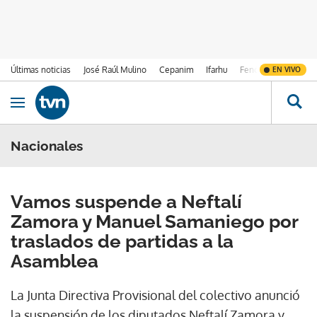
Últimas noticias
José Raúl Mulino
Cepanim
Ifarhu
Fenómeno de El Ni
EN VIVO
Ir al contenido
Obrir navegació
Nacionales
Vamos suspende a Neftalí
Zamora y Manuel Samaniego por
traslados de partidas a la
Asamblea
La Junta Directiva Provisional del colectivo anunció
la suspensión de los diputados Neftalí Zamora y