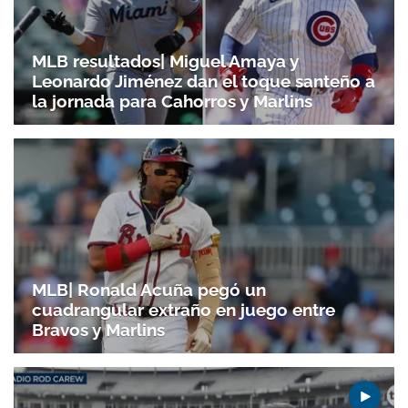
MLB resultados| Miguel Amaya y
Leonardo Jiménez dan el toque santeño a
la jornada para Cahorros y Marlins
MLB| Ronald Acuña pegó un
cuadrangular extraño en juego entre
Bravos y Marlins