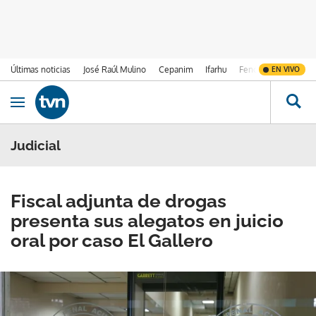
Últimas noticias
José Raúl Mulino
Cepanim
Ifarhu
Fenómeno de El Ni
EN VIVO
Ir al contenido
Obrir navegació
Judicial
Fiscal adjunta de drogas
presenta sus alegatos en juicio
oral por caso El Gallero