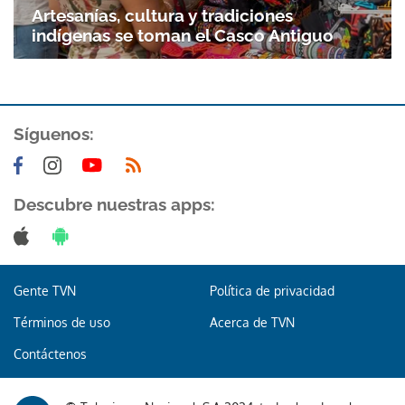
Artesanías, cultura y tradiciones
indígenas se toman el Casco Antiguo
Síguenos:
Gracias por suscribirte a nuestro boletín.
Descubre nuestras apps:
ACEPTAR
Gente TVN
Política de privacidad
Términos de uso
Acerca de TVN
Contáctenos