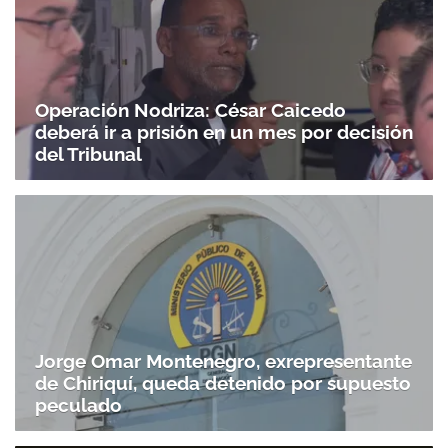
Operación Nodriza: César Caicedo
deberá ir a prisión en un mes por decisión
del Tribunal
Jorge Omar Montenegro, exrepresentante
de Chiriquí, queda detenido por supuesto
peculado