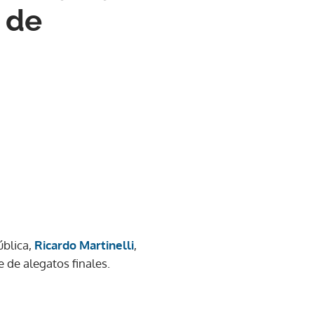
e de
ública,
Ricardo Martinelli
,
e de alegatos finales.