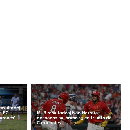
resultado|
a FC:
MLB resultados| Iván Herrera
burones'
despacha su jonrón 13 en triunfo de
Cardenales