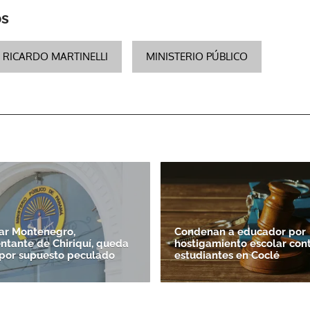
os
RICARDO MARTINELLI
MINISTERIO PÚBLICO
Gracias por suscribirte a nuestro boletín.
ACEPTAR
ar Montenegro,
Condenan a educador por
ntante de Chiriquí, queda
hostigamiento escolar cont
por supuesto peculado
estudiantes en Coclé