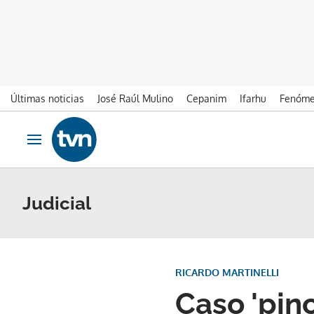
Últimas noticias
José Raúl Mulino
Cepanim
Ifarhu
Fenóme
Ir al contenido
Obrir navegació
Judicial
RICARDO MARTINELLI
Caso 'pin