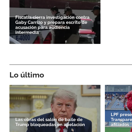
Fiscalía cierra investigación contra
Gaby Carrizo y prepara escrito de
acusación para audiencia
intermedia
Lo último
LPF prese
Las obras del salón de baile de
Transpare
Trump bloqueadas en apelación
afiliados