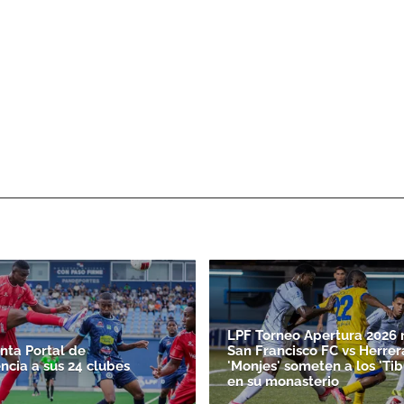
LPF Torneo Apertura 2026 
nta Portal de
San Francisco FC vs Herrer
ncia a sus 24 clubes
'Monjes' someten a los 'Ti
en su monasterio