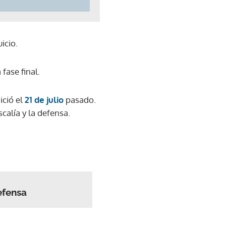
icio.
fase final.
ició el
21 de julio
pasado.
calía y la defensa.
efensa