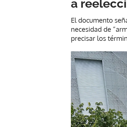
a reelecc
El documento seña
necesidad de “armo
precisar los térmi