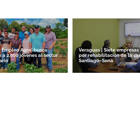
r Empleo Agro' busca
Veraguas | Siete empresas
 a 2,000 jóvenes al sector
por rehabilitación de la ca
ario
Santiago–Soná