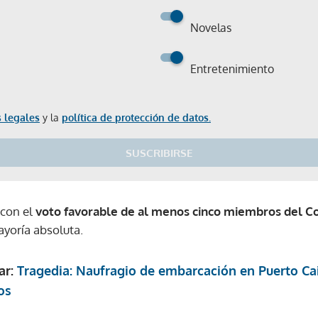
Novelas
Entretenimiento
 legales
y la
política de protección de datos.
SUSCRIBIRSE
 con el
voto favorable de al menos cinco miembros del Co
yoría absoluta.
ar:
Tragedia: Naufragio de embarcación en Puerto Ca
os
Gracias por suscribirte a nuestro boletín.