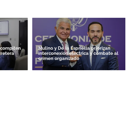
 compiten
Mulino y De la Espriella priorizan
rretera
interconexión eléctrica y combate al
crimen organizado