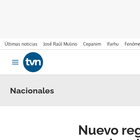
Últimas noticias
José Raúl Mulino
Cepanim
Ifarhu
Fenóme
Ir al contenido
Obrir navegació
Nacionales
Nuevo reg