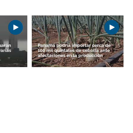
uarán
Panamá podría importar cerca de
varias
100 mil quintales de cebolla ante
afectaciones en la producción