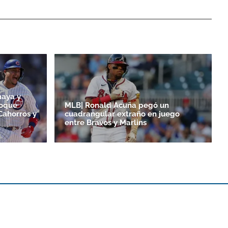
maya y
toque
MLB| Ronald Acuña pegó un
Cahorros y
cuadrangular extraño en juego
entre Bravos y Marlins