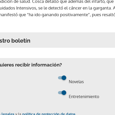
ndición de salud. Cosca detalló que además del infarto, que 
idados Intensivos, se le detectó el cáncer en la garganta. 
 manifestó que “ha ido ganando positivamente”, pues resal
stro boletín
ieres recibir información?
Novelas
Entretenimiento
 legales
y la
política de protección de datos.