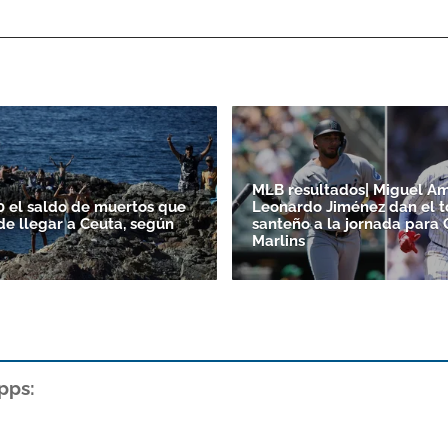
MLB resultados| Miguel A
0 el saldo de muertos que
Leonardo Jiménez dan el 
de llegar a Ceuta, según
santeño a la jornada para 
Marlins
pps: