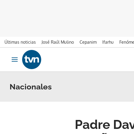
Últimas noticias
José Raúl Mulino
Cepanim
Ifarhu
Fenóme
Ir al contenido
Obrir navegació
Nacionales
Padre Dav