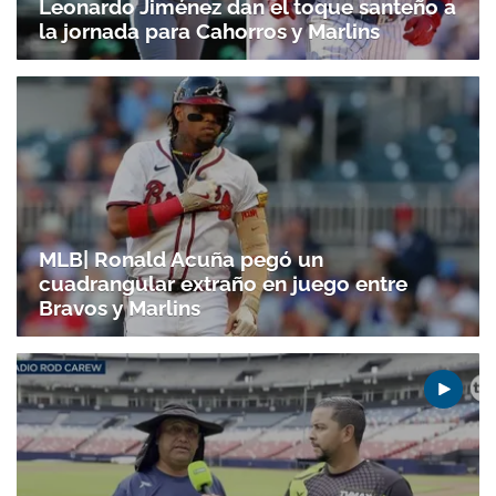
Leonardo Jiménez dan el toque santeño a
la jornada para Cahorros y Marlins
MLB| Ronald Acuña pegó un
cuadrangular extraño en juego entre
Bravos y Marlins