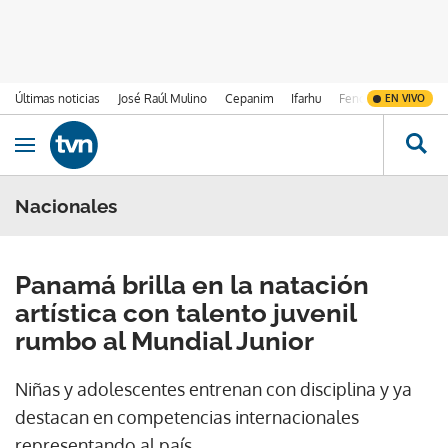
Últimas noticias
José Raúl Mulino
Cepanim
Ifarhu
Fenómeno de El Ni
EN VIVO
Ir al contenido
Obrir navegació
Nacionales
Panamá brilla en la natación
artística con talento juvenil
rumbo al Mundial Junior
Niñas y adolescentes entrenan con disciplina y ya
destacan en competencias internacionales
representando al país.