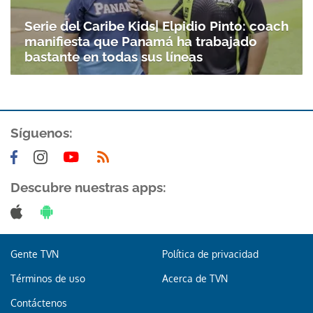
Serie del Caribe Kids| Elpidio Pinto: coach
manifiesta que Panamá ha trabajado
bastante en todas sus líneas
Síguenos:
Descubre nuestras apps:
Gente TVN
Política de privacidad
Términos de uso
Acerca de TVN
Contáctenos