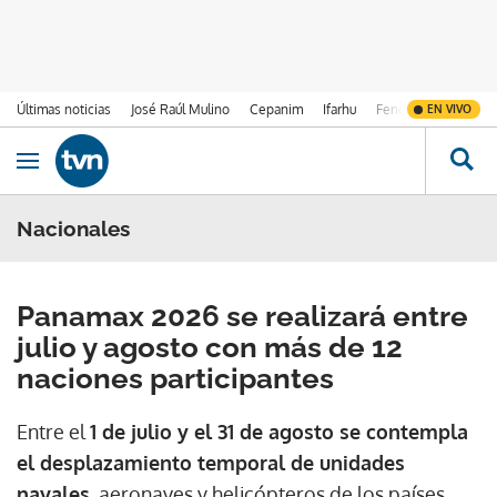
Últimas noticias
José Raúl Mulino
Cepanim
Ifarhu
Fenómeno de El Ni
EN VIVO
Ir al contenido
Obrir navegació
Nacionales
Panamax 2026 se realizará entre
julio y agosto con más de 12
naciones participantes
Entre el
1 de julio y el 31 de agosto se contempla
el desplazamiento temporal de unidades
navales
, aeronaves y helicópteros de los países