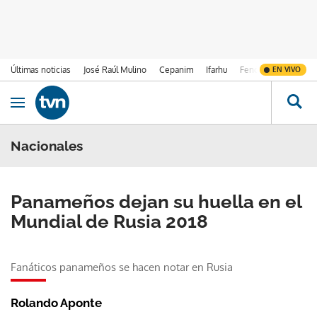
Últimas noticias
José Raúl Mulino
Cepanim
Ifarhu
Fenómeno de El Ni
EN VIVO
Ir al contenido
Obrir navegació
Nacionales
Panameños dejan su huella en el
Mundial de Rusia 2018
Fanáticos panameños se hacen notar en Rusia
Rolando Aponte