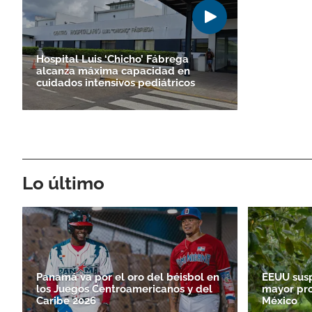
Hospital Luis ‘Chicho’ Fábrega
alcanza máxima capacidad en
cuidados intensivos pediátricos
Lo último
Panamá va por el oro del béisbol en
EEUU sus
los Juegos Centroamericanos y del
mayor pr
Caribe 2026
México