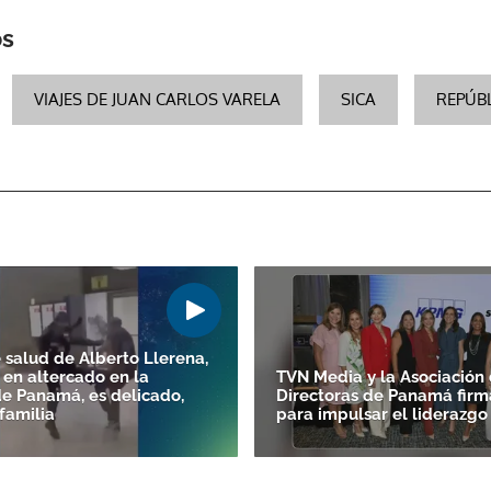
os
ACEPTAR
VIAJES DE JUAN CARLOS VARELA
SICA
REPÚB
 salud de Alberto Llerena,
 en altercado en la
TVN Media y la Asociación
de Panamá, es delicado,
Directoras de Panamá firm
familia
para impulsar el liderazg