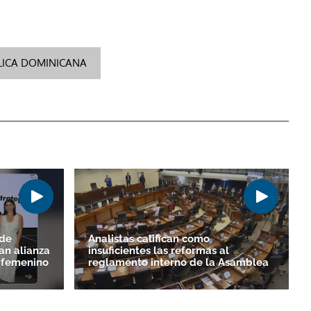
LICA DOMINICANA
 de
Analistas califican como
an alianza
insuficientes las reformas al
o femenino
reglamento interno de la Asamblea