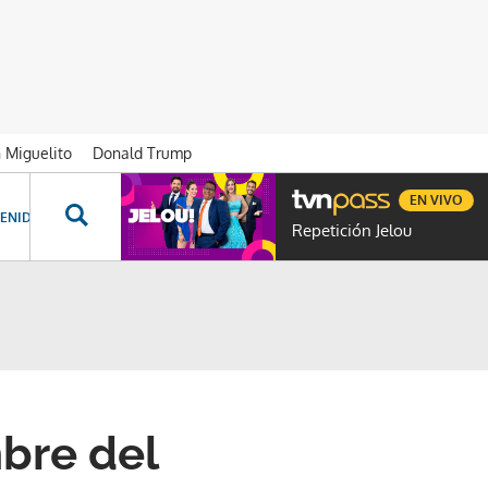
n Miguelito
Donald Trump
EN VIVO
ENIDOS ESPECIALES
NOVELAS
PROGRAMAS
GENTE TVN
PROG
Repetición Jelou
bre del