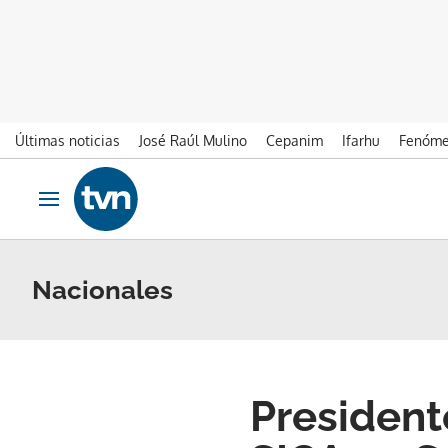
Últimas noticias
José Raúl Mulino
Cepanim
Ifarhu
Fenóme
Ir al contenido
Obrir navegació
Nacionales
President