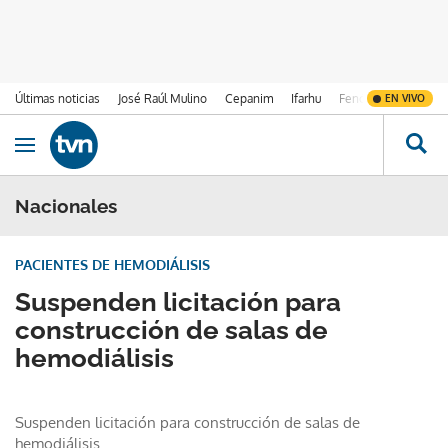
Últimas noticias
José Raúl Mulino
Cepanim
Ifarhu
Fenómeno de El Ni
EN VIVO
Ir al contenido
Obrir navegació
Nacionales
PACIENTES DE HEMODIÁLISIS
Suspenden licitación para
construcción de salas de
hemodiálisis
Suspenden licitación para construcción de salas de
hemodiálisis