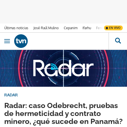
Últimas noticias
José Raúl Mulino
Cepanim
Ifarhu
Fenómeno de El Ni
EN VIVO
Ir al contenido
Obrir navegació
RADAR
Radar: caso Odebrecht, pruebas
de hermeticidad y contrato
minero, ¿qué sucede en Panamá?