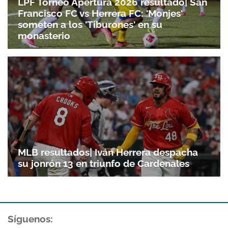
LPF Torneo Apertura 2026 resultado| San
Francisco FC vs Herrera FC: 'Monjes'
someten a los 'Tiburones' en su
monasterio
Gracias por suscribirte a nuestro boletín.
ACEPTAR
MLB resultados| Iván Herrera despacha
su jonrón 13 en triunfo de Cardenales
Síguenos: