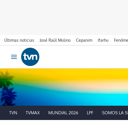
Últimas noticias
José Raúl Mulino
Cepanim
Ifarhu
Fenóme
Ir al contenido
Obrir navegació
TVN
TVMAX
MUNDIAL 2026
LPF
SOMOS LA S