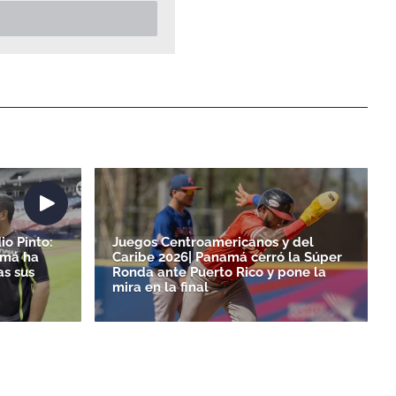
io Pinto:
Juegos Centroamericanos y del
amá ha
Caribe 2026| Panamá cerró la Súper
as sus
Ronda ante Puerto Rico y pone la
mira en la final