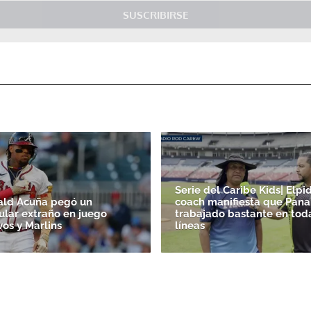
SUSCRIBIRSE
Serie del Caribe Kids| Elpid
ald Acuña pegó un
coach manifiesta que Pan
lar extraño en juego
trabajado bastante en tod
vos y Marlins
líneas