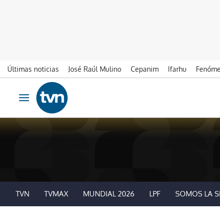
Últimas noticias
José Raúl Mulino
Cepanim
Ifarhu
Fenóme
Ir al contenido
Obrir navegació
TVN
TVMAX
MUNDIAL 2026
LPF
SOMOS LA S