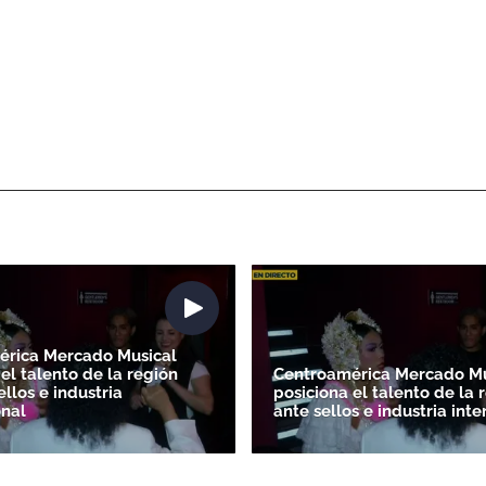
Gracias por suscribirte a nuestro boletín.
ACEPTAR
érica Mercado Musical
el talento de la región
Centroamérica Mercado Mu
ellos e industria
posiciona el talento de la 
onal
ante sellos e industria int