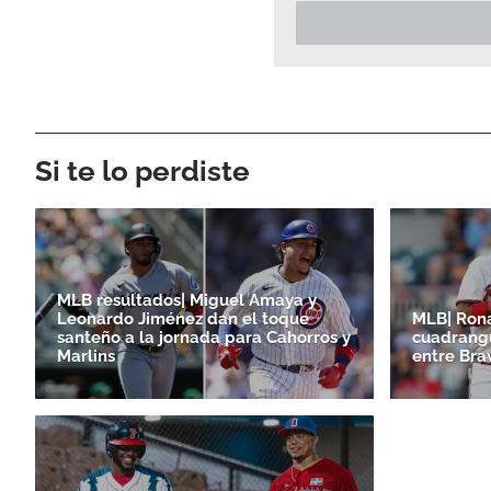
Si te lo perdiste
MLB resultados| Miguel Amaya y
Leonardo Jiménez dan el toque
MLB| Ron
santeño a la jornada para Cahorros y
cuadrangu
Marlins
entre Bra