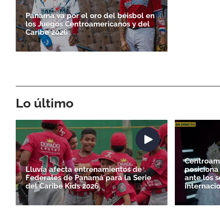
Panamá va por el oro del béisbol en
los Juegos Centroamericanos y del
Caribe 2026
Lo último
Centroam
Lluvia afecta entrenamientos de
posiciona 
Federales de Panamá para la Serie
ante los s
del Caribe Kids 2026
internaci