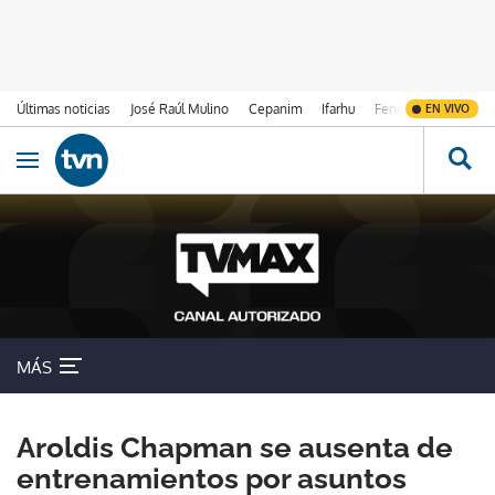
Últimas noticias
José Raúl Mulino
Cepanim
Ifarhu
Fenómeno de El Ni
EN VIVO
Ir al contenido
Obrir navegació
MÁS
Aroldis Chapman se ausenta de
entrenamientos por asuntos