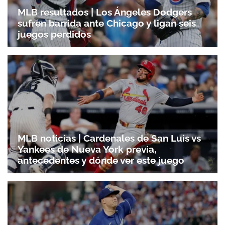
MLB resultados | Los Ángeles Dodgers
sufren barrida ante Chicago y ligan seis
juegos perdidos
MLB noticias | Cardenales de San Luis vs
Yankees de Nueva York previa,
antecedentes y dónde ver este juego