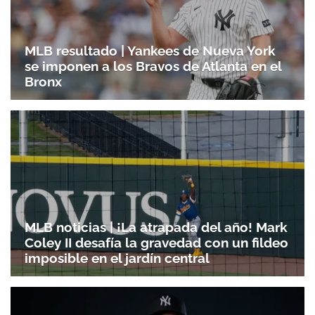
MLB resultado | Yankees de Nueva York
se imponen a los Bravos de Atlanta en el
Bronx
MLB noticias | ¡La atrapada del año! Mark
Coley II desafía la gravedad con un fildeo
imposible en el jardín central