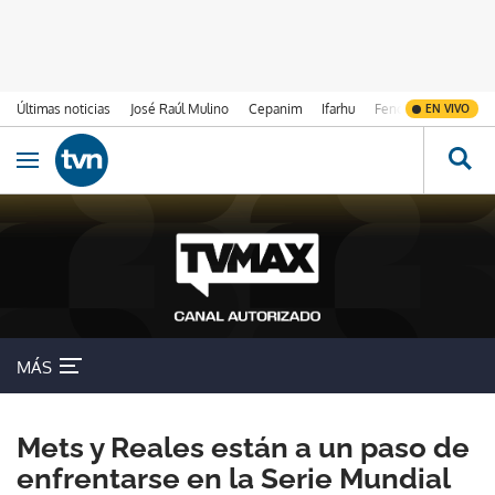
Últimas noticias
José Raúl Mulino
Cepanim
Ifarhu
Fenómeno de El Ni
EN VIVO
Ir al contenido
Obrir navegació
MÁS
Mets y Reales están a un paso de
enfrentarse en la Serie Mundial