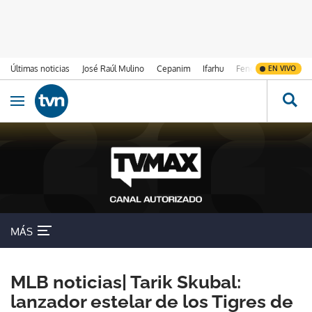
Últimas noticias
José Raúl Mulino
Cepanim
Ifarhu
Fenómeno de El Ni
EN VIVO
Ir al contenido
Obrir navegació
MÁS
MLB noticias| Tarik Skubal:
lanzador estelar de los Tigres de