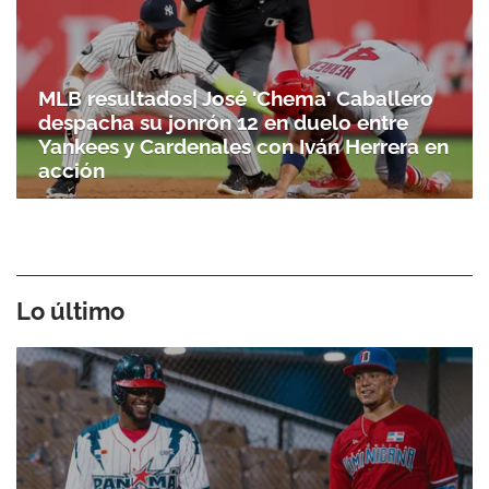
MLB resultados| José 'Chema' Caballero
despacha su jonrón 12 en duelo entre
Yankees y Cardenales con Iván Herrera en
acción
Lo último