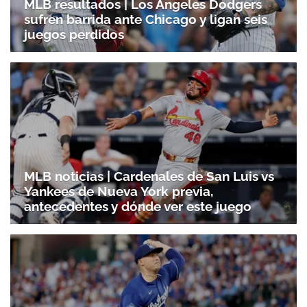
MLB resultados | Los Ángeles Dodgers
sufren barrida ante Chicago y ligan seis
juegos perdidos
MLB noticias | Cardenales de San Luis vs
Yankees de Nueva York previa,
antecedentes y dónde ver este juego