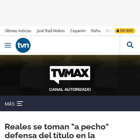
Últimas noticias
José Raúl Mulino
Cepanim
Ifarhu
Fenómeno de El Ni
EN VIVO
Ir al contenido
Obrir navegació
MÁS
Reales se toman "a pecho"
defensa del título en la