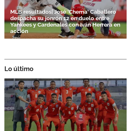
MLB resultados| José 'Chema' Caballero
despacha su jonrón 12 en duelo entre
Yankees y Cardenales con Iván Herrera en
acción
Lo último