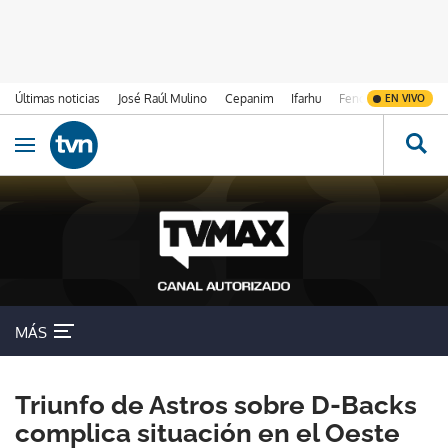
Últimas noticias
José Raúl Mulino
Cepanim
Ifarhu
Fenómeno de El Ni
EN VIVO
Ir al contenido
Obrir navegació
MÁS
Triunfo de Astros sobre D-Backs
complica situación en el Oeste