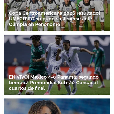
Copa Centroamericana 2026 resultado|
Gracias por suscribirte a nuestro boletín.
UMECIT FC no pudo sostenerse ante
Olimpia en Penonomé
ACEPTAR
EN VIVO| México 4-0 Panamá: segundo
tiempo/ Premundial Sub-20 Concacaf
cuartos de final