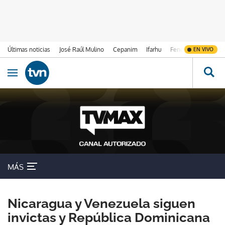
Últimas noticias
José Raúl Mulino
Cepanim
Ifarhu
Fenómeno de El Ni
EN VIVO
Ir al contenido
Obrir navegació
MÁS
Nicaragua y Venezuela siguen
invictas y República Dominicana