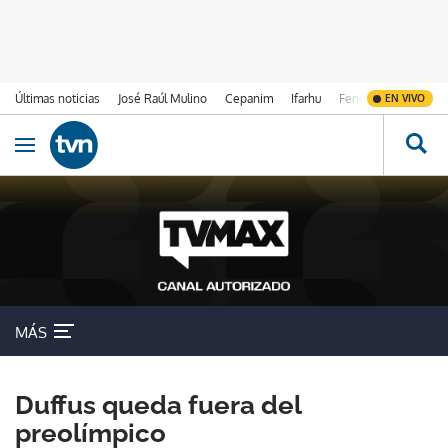
Últimas noticias
José Raúl Mulino
Cepanim
Ifarhu
Fenómeno de El Ni
EN VIVO
Ir al contenido
Obrir navegació
MÁS
Duffus queda fuera del
preolímpico