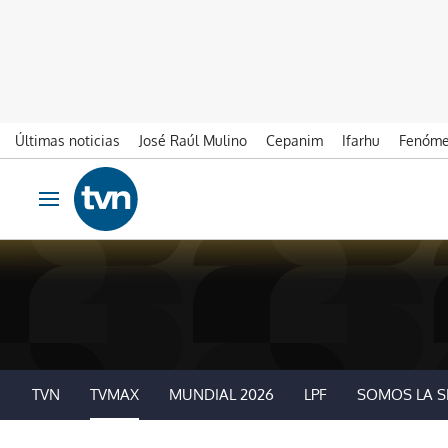
Últimas noticias
José Raúl Mulino
Cepanim
Ifarhu
Fenóme
Ir al contenido
Obrir navegació
TVN
TVMAX
MUNDIAL 2026
LPF
SOMOS LA S