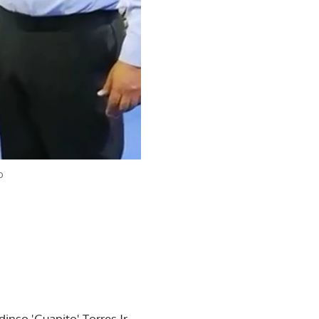
o
nso 'Guapito' Torres Jr.