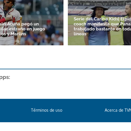
Serie del Caribe Kids| Elpid
ald Acuña pegó un
coach manifiesta que Pan
lar extraño en juego
trabajado bastante en tod
vos y Marlins
líneas
pps:
Términos de uso
Acerca de TV