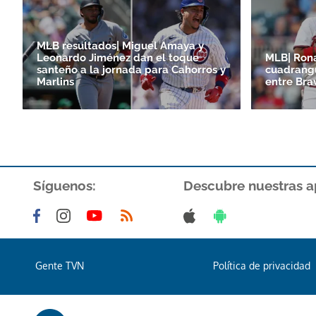
MLB resultados| Miguel Amaya y
Leonardo Jiménez dan el toque
MLB| Ron
santeño a la jornada para Cahorros y
cuadrangu
Marlins
entre Bra
Síguenos:
Descubre nuestras a
Gente TVN
Política de privacidad