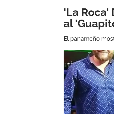
'La Roca'
al 'Guapit
El panameño most