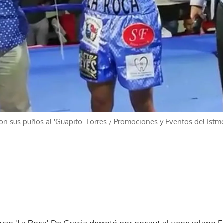
on sus puños al 'Guapito' Torres
/
Promociones y Eventos del Istm
n 'La Roca' De Gracia derrotó por nocaut al venezolano Edi