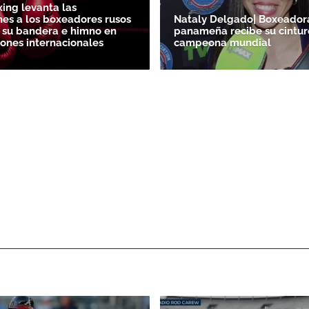
ing levanta las
ones a los boxeadores rusos
Nataly Delgado| Boxeador
a su bandera e himno en
panameña recibe su cintur
ones internacionales
campeona mundial