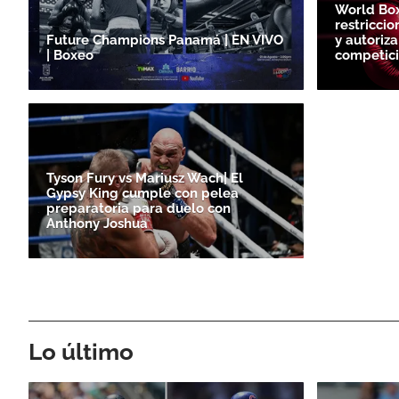
World Box
restricci
Future Champions Panamá | EN VIVO
y autoriz
| Boxeo
competici
Tyson Fury vs Mariusz Wach| El
Gypsy King cumple con pelea
preparatoria para duelo con
Anthony Joshua
Lo último