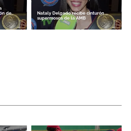
a
ón de
Nataly Delgado recibe cinturón
supermosca de la AMB