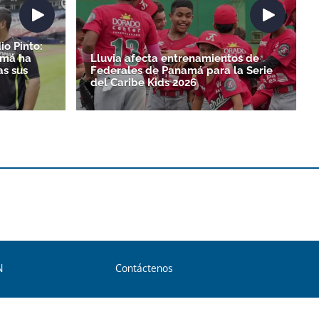
io Pinto:
amá ha
Lluvia afecta entrenamientos de
as sus
Federales de Panamá para la Serie
del Caribe Kids 2026
N
Contáctenos