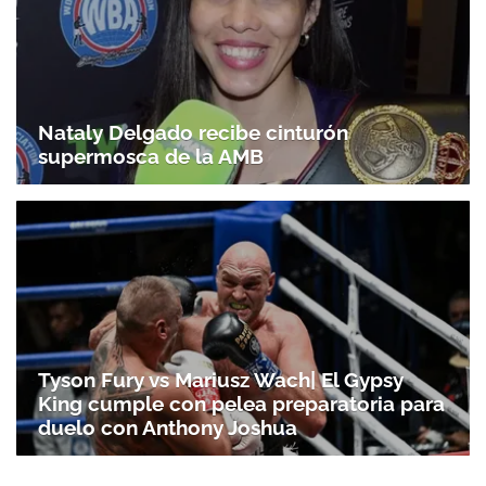
Nataly Delgado recibe cinturón
supermosca de la AMB
Tyson Fury vs Mariusz Wach| El Gypsy
King cumple con pelea preparatoria para
duelo con Anthony Joshua