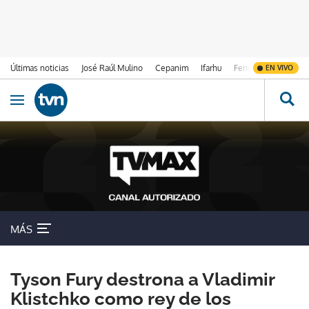
Últimas noticias
José Raúl Mulino
Cepanim
Ifarhu
Fenómeno de El Ni
EN VIVO
Ir al contenido
Obrir navegació
MÁS
Tyson Fury destrona a Vladimir
Klistchko como rey de los