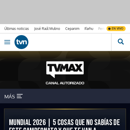
Últimas noticias
José Raúl Mulino
Cepanim
Ifarhu
Fenómeno de El Ni
EN VIVO
Ir al contenido
Obrir navegació
MÁS
MUNDIAL 2026 | 5 COSAS QUE NO SABÍAS DE