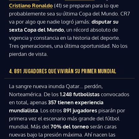
Cristiano Ronaldo
(41) se preparan para lo que
Gracias por suscribirte a nuestro boletín.
probablemente sea su última Copa del Mundo. CR7
va por algo que nadie logró jamás:
disputar su
sexta Copa del Mundo
, un récord absoluto de
ACEPTAR
vigencia y constancia en la historia del deporte.
Tres generaciones, una última oportunidad. No los
pierdan de vista.
4. 891 JUGADORES QUE VIVIRÁN SU PRIMER MUNDIAL
La sangre nueva inunda Qatar… perdón,
Norteamérica. De los
1.248 futbolistas
convocados
en total, apenas
357 tienen experiencia
mundialista
. Los otros
891 jugadores
pisarán por
primera vez el escenario más grande del fútbol
mundial. Más del
70% del torneo
serán caras
nuevas bajo la presión máxima. Ahí nacen las